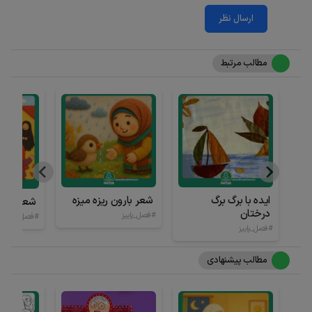
ارسال نظر
مطالب مرتبط
ایده با برگ برگ
شعر بارون ریزه میزه
شعر با فص
درختان
#فصل_پاییز
#فصل_پاییز
#فصل_پاییز
مطالب پیشنهادی