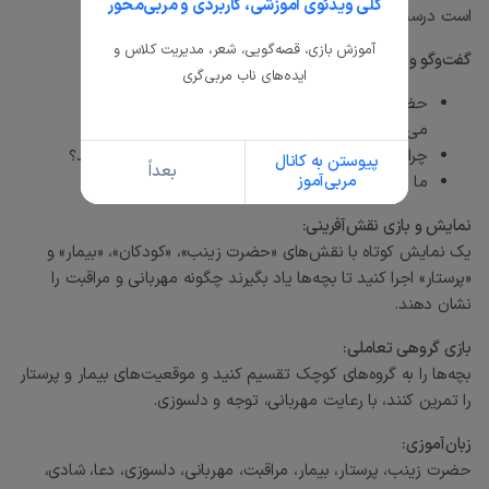
کلی ویدئوی آموزشی، کاربردی و مربی‌محور
است درست کنید و با پیام مهربانانه بدهید.
آموزش بازی، قصه‌گویی، شعر، مدیریت کلاس و
گفت‌وگو و پرسش‌وپاسخ:
ایده‌های ناب مربی‌گری
حضرت زینب (س) چگونه از بیماران و کودکان مراقبت
می‌کرد؟
چرا روز تولد حضرت زینب (س) را روز پرستار نامیده‌اند؟
پیوستن به کانال
بعداً
مربی‌آموز
ما چطور می‌توانیم با مهربانی به دیگران کمک کنیم؟
نمایش و بازی نقش‌آفرینی:
یک نمایش کوتاه با نقش‌های «حضرت زینب»، «کودکان»، «بیمار» و
«پرستار» اجرا کنید تا بچه‌ها یاد بگیرند چگونه مهربانی و مراقبت را
نشان دهند.
بازی گروهی تعاملی:
بچه‌ها را به گروه‌های کوچک تقسیم کنید و موقعیت‌های بیمار و پرستار
را تمرین کنند، با رعایت مهربانی، توجه و دلسوزی.
زبان‌آموزی:
حضرت زینب، پرستار، بیمار، مراقبت، مهربانی، دلسوزی، دعا، شادی،