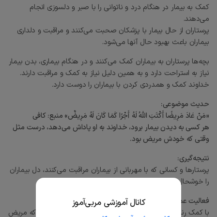
کمک به بیمار در هنگام درد و ناتوانی را با صبر و دلسوزی انجام
می‌دهند.
پرستاران از حال بیمار با پزشکان صحبت می‌کنند و مراقبت و دلداری
بیماران باعث بهبود حال آنها می‌شود.
بچه‌ها پرستاران به بیماران کمک می‌کنند و در هنگام بیماری، بدن بیمار
نیاز به استراحت دارد و به همین دلیل نیاز به کمک و مراقبت دارند.
خداوند کمک و همدردی کردن با بیماران را دوست دارد.
حدیث موضوعی:
«مَنْ عَادَ مَرِيضًا أَكْتَبَ اللّهُ لَهُ أَجْرًا كَمَا كَانَ لَهُ مَرِيضٌ» منبع: کافی
هر کسی به دیدن بیمار برود، خداوند به او پاداش می‌دهد، درست مثل
وقتی که خودش مریض بود.
نتیجه‌گیری:
پرستارها و کسانی که با مهربانی از بیماران مراقبت می‌کنند، دل بیماران
را خوشحال می‌کنند و خداوند هم آنها را پاداش می‌دهد.
فعالیت عملی پیشنهادی:
کانال آموزشی مربی‌آموز
با کمک رنگ‌ها و کاغذ، یک کارت تشکر برای پرستاران یا کسی که مریض