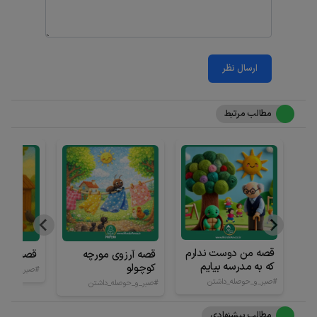
ارسال نظر
مطالب مرتبط
قصه من دوست ندارم
قصه آرزوی مورچه
قصه شاخه 
که به مدرسه بیایم
کوچولو
#صبر_و_حوص
#صبر_و_حوصله_داشتن
#صبر_و_حوصله_داشتن
مطالب پیشنهادی