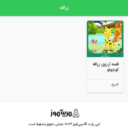
زرافه
قصه آرزوی زرافه
کوچولو
504
کپی رایت © مربی‌آموز
2026
. تمامی حقوق محفوظ است.