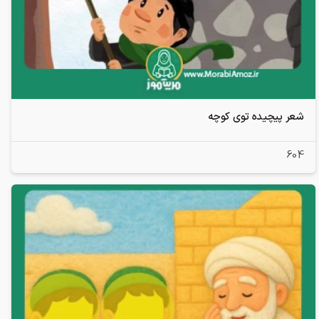
شعر پیچیده توی کوچه
604