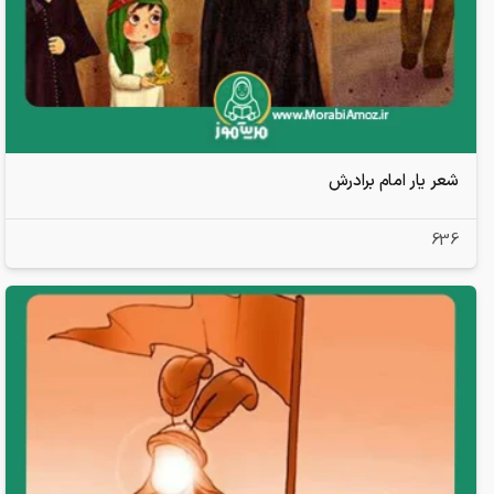
شعر یار امام برادرش
636