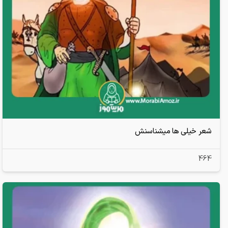
شعر خیلی ها میشناسنش
464