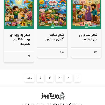
شعر سلام بابا
شعر سلام
شعر یه بچه ای
من اومدم
گلهای خندون
رو میشناسم
همیشه
15
13
9
1
2
3
4
5
بعد
کپی رایت © مربی‌آموز
2026
. تمامی حقوق محفوظ است.