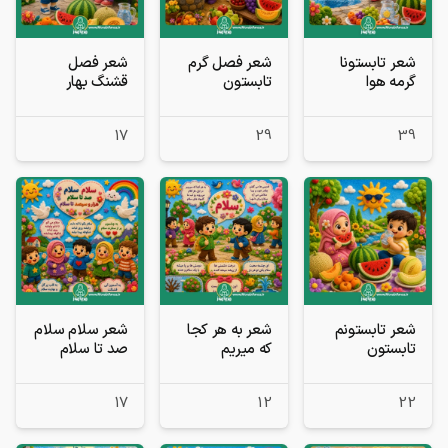
شعر تابستونا
شعر فصل گرم
شعر فصل
گرمه هوا
تابستون
قشنگ بهار
17
29
39
شعر تابستونم
شعر به هر کجا
شعر سلام سلام
تابستون
که میریم
صد تا سلام
17
12
22