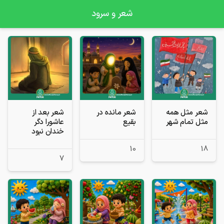
شعر و سرود
شعر مثل همه
شعر مانده در
شعر بعد از
مثل تمام شهر
بقیع
عاشورا دگر
خندان نبود
10
18
7